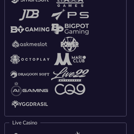
Live Casino