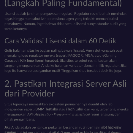
(Langkah Paling Fundamental)
Lisensi adalah jaminan pengawasan regulasi. Regulator resmi berhak menindak
tegas hingga mencabut izin operasional agen yang terbukti memanipulasi
pemainnya. Namun, ingat bahwa tidak semua lisensi punya standar audit yang
sama ketatnya.
Cara Validasi Lisensi dalam 60 Detik
Gulir halaman situs ke bagian paling bawah (
footer
). Agen slot yang sah pasti
memajang logo regulator mereka (seperti PAGCOR, MGA, atau eGaming
Curaçao).
Klik logo lisensi tersebut
. Jika situs tersebut resmi, tautan akan
langsung mengarahkan Anda ke halaman validator domain milik regulator. Jika
logo itu hanya berupa gambar mati? Tinggalkan situs tersebut detik itu juga.
2. Pastikan Integrasi Server Asli
dari Provider
Situs tepercaya memastikan ekosistem permainannya diaudit oleh lab
independen seperti
BMM Testlabs
atau
iTech Labs
, dan yang terpenting: mereka
menggunakan API (
Application Programming Interface
) resmi langsung dari
pihak pengembang.
Jika Anda adalah pengincar perkalian besar dan rutin bermain
slot hacksaw
gaming
, hal ini menjadi sangat vital. Game besutan Hacksaw dikenal dengan