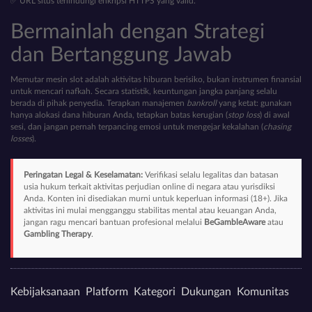
✅ URL situs terlindungi enkripsi HTTPS yang valid.
Bermainlah dengan Strategi
dan Bertanggung Jawab
Memutar mesin slot adalah aktivitas hiburan berisiko, bukan instrumen finansial
untuk mencari nafkah. Secara statistik, keuntungan jangka panjang selalu
berada di pihak penyedia. Terapkan manajemen
bankroll
yang ketat: gunakan
hanya alokasi dana hiburan Anda, tetapkan batas kerugian (
stop loss
) di awal
sesi, dan jangan pernah terpancing emosi untuk mengejar kekalahan (
chasing
losses
).
Peringatan Legal & Keselamatan:
Verifikasi selalu legalitas dan batasan
usia hukum terkait aktivitas perjudian online di negara atau yurisdiksi
Anda. Konten ini disediakan murni untuk keperluan informasi (18+). Jika
aktivitas ini mulai mengganggu stabilitas mental atau keuangan Anda,
jangan ragu mencari bantuan profesional melalui
BeGambleAware
atau
Gambling Therapy
.
Kebijaksanaan
Platform
Kategori
Dukungan
Komunitas