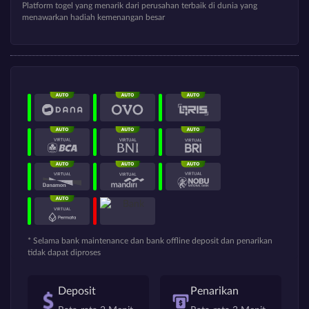
Platform togel yang menarik dari perusahan terbaik di dunia yang
menawarkan hadiah kemenangan besar
* Selama bank maintenance dan bank offline deposit dan penarikan
tidak dapat diproses
Deposit
Penarikan