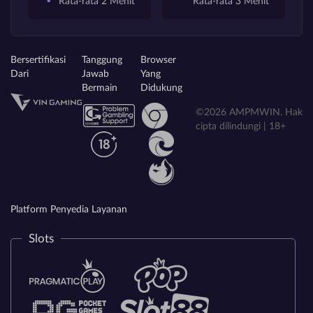
Rata-rata 2 Menit
Rata-rata 3 Menit
Bersertifikasi
Tanggung
Browser
Dari
Jawab
Yang
Bermain
Didukung
©2026 AMPMWIN. Hak
cipta dilindungi | 18+
Platform Penyedia Layanan
Slots