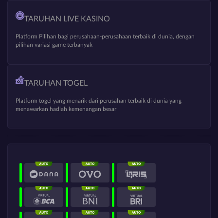
TARUHAN LIVE KASINO
Platform Pilihan bagi perusahaan-perusahaan terbaik di dunia, dengan
pilihan variasi game terbanyak
TARUHAN TOGEL
Platform togel yang menarik dari perusahan terbaik di dunia yang
menawarkan hadiah kemenangan besar