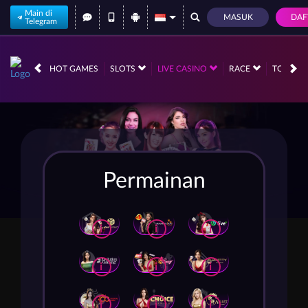
Main di
MASUK
DAF
Telegram
HOT GAMES
SLOTS
LIVE CASINO
RACE
TOGEL
Permainan
i
i
i
i
i
i
i
i
i