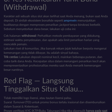
(Withdrawal)
Karakter asli sebuah situs slot akan terlihat saat Anda menang, bukan saat Anda
deposit. Di sinilah ekosistem bonafide seperti
ampmwin
menunjukkan
kualitasnya dengan memproses penarikan
jackpot
tanpa birokrasi berbelit.
Sebelum menyetorkan dana besar, lakukan uji coba ini:
Cek halaman
withdrawal
: Perhatikan metode pembayaran yang didukung,
estimasi waktu penyelesaian, dan apakah ada limit penarikan harian yang
mencekik pemain.
Lakukan riset di komunitas. Jika banyak rekam jejak keluhan berpola mengenai
kemenangan yang tidak dibayar, itu adalah sinyal bahaya.
Trik cerdas:
Lakukan deposit nominal kecil, mainkan beberapa putaran, dan
coba tarik dana Anda. Kecepatan situs dalam menangani penarikan kecil akan
merepresentasikan profesionalitas mereka saat Anda menarik kemenangan
besar nantinya.
Red Flag — Langsung
Tinggalkan Situs Kalau...
Tidak memiliki logo lisensi, atau tautan lisensi palsu.
Syarat
Turnover
(TO) untuk promo bonus terlalu irasional dan disembunyikan
dalam Syarat & Ketentuan.
Proses verifikasi KYC (KTP/Buku Tabungan) tiba-tiba dipersulit
hanya pada saat