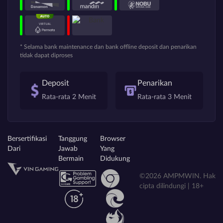
* Selama bank maintenance dan bank offline deposit dan penarikan
tidak dapat diproses
Deposit
Penarikan
Rata-rata 2 Menit
Rata-rata 3 Menit
Bersertifikasi
Tanggung
Browser
Dari
Jawab
Yang
Bermain
Didukung
©2026 AMPMWIN. Hak
cipta dilindungi | 18+