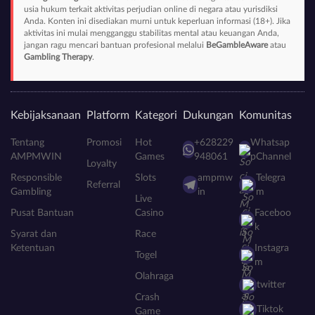
usia hukum terkait aktivitas perjudian online di negara atau yurisdiksi
Anda. Konten ini disediakan murni untuk keperluan informasi (18+). Jika
aktivitas ini mulai mengganggu stabilitas mental atau keuangan Anda,
jangan ragu mencari bantuan profesional melalui
BeGambleAware
atau
Gambling Therapy
.
Kebijaksanaan
Platform
Kategori
Dukungan
Komunitas
Tentang
Promosi
Hot
+628229
Whatsap
AMPMWIN
Games
948061
pChannel
Loyalty
Responsible
Slots
ampmw
Telegra
Referral
Gambling
in
m
Live
Pusat Bantuan
Casino
Faceboo
k
Syarat dan
Race
Ketentuan
Instagra
Togel
m
Olahraga
twitter
Crash
Tiktok
Game