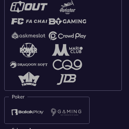
Poker