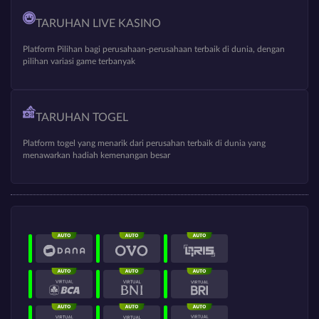
TARUHAN LIVE KASINO
Platform Pilihan bagi perusahaan-perusahaan terbaik di dunia, dengan
pilihan variasi game terbanyak
TARUHAN TOGEL
Platform togel yang menarik dari perusahan terbaik di dunia yang
menawarkan hadiah kemenangan besar