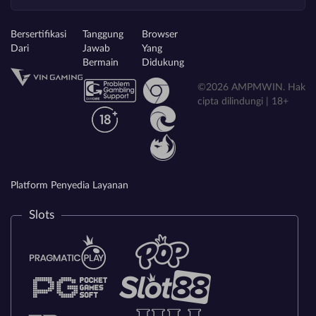
Bersertifikasi
Tanggung
Browser
Dari
Jawab
Yang
Bermain
Didukung
©2026 AMPMWIN. Hak
cipta dilindungi | 18+
Platform Penyedia Layanan
Slots