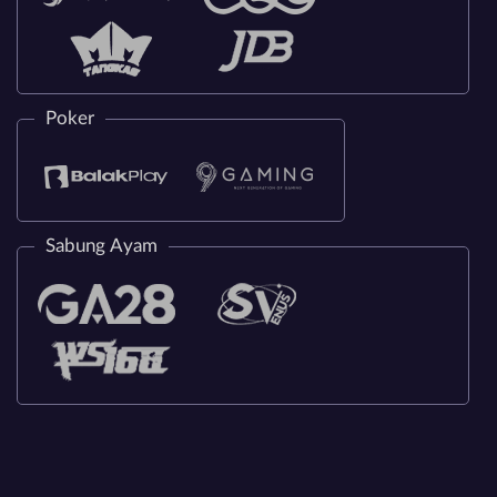
Poker
Sabung Ayam