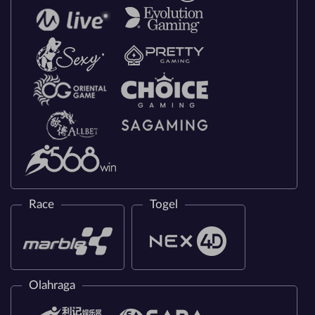
Race
Togel
Olahraga