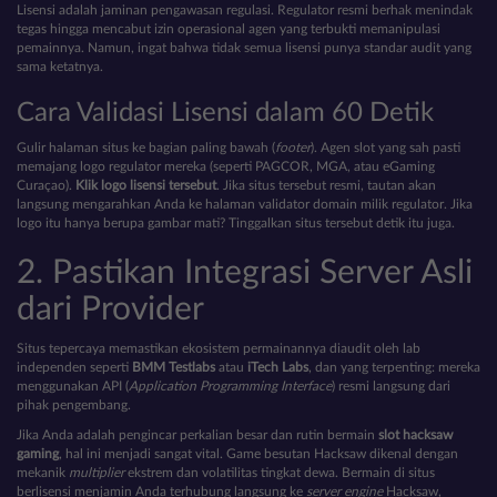
Lisensi adalah jaminan pengawasan regulasi. Regulator resmi berhak menindak
tegas hingga mencabut izin operasional agen yang terbukti memanipulasi
pemainnya. Namun, ingat bahwa tidak semua lisensi punya standar audit yang
sama ketatnya.
Cara Validasi Lisensi dalam 60 Detik
Gulir halaman situs ke bagian paling bawah (
footer
). Agen slot yang sah pasti
memajang logo regulator mereka (seperti PAGCOR, MGA, atau eGaming
Curaçao).
Klik logo lisensi tersebut
. Jika situs tersebut resmi, tautan akan
langsung mengarahkan Anda ke halaman validator domain milik regulator. Jika
logo itu hanya berupa gambar mati? Tinggalkan situs tersebut detik itu juga.
2. Pastikan Integrasi Server Asli
dari Provider
Situs tepercaya memastikan ekosistem permainannya diaudit oleh lab
independen seperti
BMM Testlabs
atau
iTech Labs
, dan yang terpenting: mereka
menggunakan API (
Application Programming Interface
) resmi langsung dari
pihak pengembang.
Jika Anda adalah pengincar perkalian besar dan rutin bermain
slot hacksaw
gaming
, hal ini menjadi sangat vital. Game besutan Hacksaw dikenal dengan
mekanik
multiplier
ekstrem dan volatilitas tingkat dewa. Bermain di situs
berlisensi menjamin Anda terhubung langsung ke
server engine
Hacksaw,