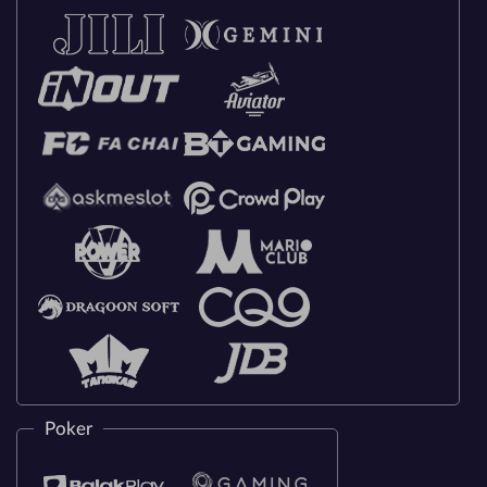
Poker