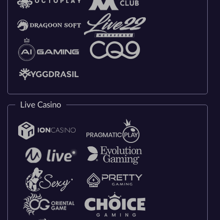
Live Casino