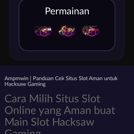
Permainan
i
i
i
Ampmwin | Panduan Cek Situs Slot Aman untuk
Hacksaw Gaming
Cara Milih Situs Slot
Online yang Aman buat
Main Slot Hacksaw
Gaming