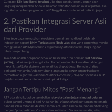
Curaçao).
Klik logo lisensi tersebut
. Jika situs tersebut resmi, tautan akan
langsung mengarahkan Anda ke halaman validator domain milik regulator. Jika
logo itu hanya berupa gambar mati? Tinggalkan situs tersebut detik itu juga.
2. Pastikan Integrasi Server Asli
dari Provider
Situs tepercaya memastikan ekosistem permainannya diaudit oleh lab
independen seperti
BMM Testlabs
atau
iTech Labs
, dan yang terpenting: mereka
menggunakan API (
Application Programming Interface
) resmi langsung dari
pihak pengembang.
Jika Anda adalah pengincar perkalian besar dan rutin bermain
slot hacksaw
gaming
, hal ini menjadi sangat vital. Game besutan Hacksaw dikenal dengan
mekanik
multiplier
ekstrem dan volatilitas tingkat dewa. Bermain di situs
berlisensi menjamin Anda terhubung langsung ke
server engine
Hacksaw,
memastikan algoritma
Random Number Generator
(RNG) dan spesifikasi RTP
berjalan murni tanpa intervensi skrip pihak ketiga.
Jangan Tertipu Mitos "Pasti Menang"
RTP adalah kalkulasi pengembalian
rata-rata dalam jutaan simulasi putaran
,
bukan garansi untung di sesi Anda hari ini.
House edge
(keuntungan matematis
bandar) selalu tertanam di setiap mesin slot. Oleh karena itu, hindari pihak yang
menjual "pola pasti bocor" atau sistem anti-kalah. Secara matematis, setiap