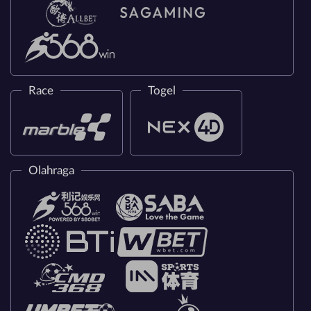
Race
Togel
Olahraga