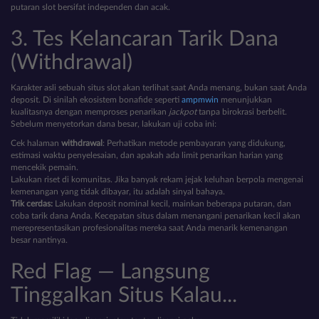
putaran slot bersifat independen dan acak.
3. Tes Kelancaran Tarik Dana
(Withdrawal)
Karakter asli sebuah situs slot akan terlihat saat Anda menang, bukan saat Anda
deposit. Di sinilah ekosistem bonafide seperti
ampmwin
menunjukkan
kualitasnya dengan memproses penarikan
jackpot
tanpa birokrasi berbelit.
Sebelum menyetorkan dana besar, lakukan uji coba ini:
Cek halaman
withdrawal
: Perhatikan metode pembayaran yang didukung,
estimasi waktu penyelesaian, dan apakah ada limit penarikan harian yang
mencekik pemain.
Lakukan riset di komunitas. Jika banyak rekam jejak keluhan berpola mengenai
kemenangan yang tidak dibayar, itu adalah sinyal bahaya.
Trik cerdas:
Lakukan deposit nominal kecil, mainkan beberapa putaran, dan
coba tarik dana Anda. Kecepatan situs dalam menangani penarikan kecil akan
merepresentasikan profesionalitas mereka saat Anda menarik kemenangan
besar nantinya.
Red Flag — Langsung
Tinggalkan Situs Kalau...