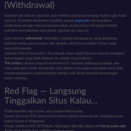
(Withdrawal)
Karakter asli sebuah situs slot akan terlihat saat Anda menang, bukan saat Anda
deposit. Di sinilah ekosistem bonafide seperti
ampmwin
menunjukkan
kualitasnya dengan memproses penarikan
jackpot
tanpa birokrasi berbelit.
Sebelum menyetorkan dana besar, lakukan uji coba ini:
Cek halaman
withdrawal
: Perhatikan metode pembayaran yang didukung,
estimasi waktu penyelesaian, dan apakah ada limit penarikan harian yang
mencekik pemain.
Lakukan riset di komunitas. Jika banyak rekam jejak keluhan berpola mengenai
kemenangan yang tidak dibayar, itu adalah sinyal bahaya.
Trik cerdas:
Lakukan deposit nominal kecil, mainkan beberapa putaran, dan
coba tarik dana Anda. Kecepatan situs dalam menangani penarikan kecil akan
merepresentasikan profesionalitas mereka saat Anda menarik kemenangan
besar nantinya.
Red Flag — Langsung
Tinggalkan Situs Kalau...
Tidak memiliki logo lisensi, atau tautan lisensi palsu.
Syarat
Turnover
(TO) untuk promo bonus terlalu irasional dan disembunyikan
dalam Syarat & Ketentuan.
Proses verifikasi KYC (KTP/Buku Tabungan) tiba-tiba dipersulit
hanya pada saat