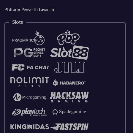
Platform Penyedia Layanan
Slots