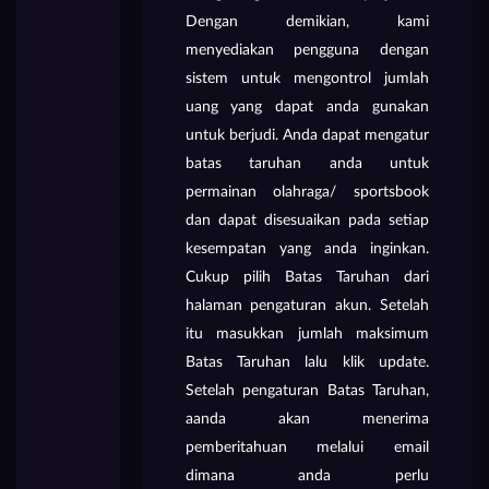
Dengan demikian, kami
menyediakan pengguna dengan
sistem untuk mengontrol jumlah
uang yang dapat anda gunakan
untuk berjudi. Anda dapat mengatur
batas taruhan anda untuk
permainan olahraga/ sportsbook
dan dapat disesuaikan pada setiap
kesempatan yang anda inginkan.
Cukup pilih Batas Taruhan dari
halaman pengaturan akun. Setelah
itu masukkan jumlah maksimum
Batas Taruhan lalu klik update.
Setelah pengaturan Batas Taruhan,
aanda akan menerima
pemberitahuan melalui email
dimana anda perlu