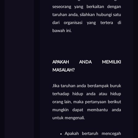
seseorang yang berkaitan dengan
taruhan anda, silahkan hubungi satu
dari organisasi yang tertera di
bawah ini.
APAKAH ANDA MEMILIKI
MASALAH?
Jika taruhan anda berdampak buruk
terhadap hidup anda atau hidup
orang lain, maka pertanyaan berikut
mungkin dapat membantu anda
untuk mengenali.
Apakah bertaruh mencegah