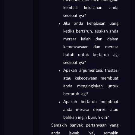
mencoba dan memenangkan
kembali kekalahan anda
secepatnya?
Jika anda kehabisan uang
ketika bertaruh, apakah anda
merasa kalah dan dalam
keputusasaan dan merasa
butuh untuk bertaruh lagi
secepatnya?
Apakah argumentasi, frustasi
atau kekecewaan membuat
anda menginginkan untuk
bertaruh lagi?
Apakah bertaruh membuat
anda merasa depresi atau
bahkan ingin bunuh diri?
Semakin banyak pertanyaan yang
anda jawab 'ya', semakin