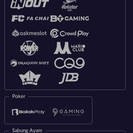
Poker
Sabung Ayam