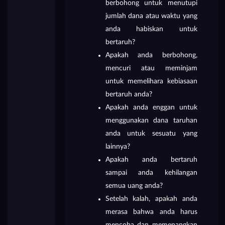
berbohong untuk menutupi
jumlah dana atau waktu yang
anda habiskan untuk
bertaruh?
Apakah anda berbohong,
mencuri atau meminjam
untuk memelihara kebiasaan
bertaruh anda?
Apakah anda enggan untuk
menggunakan dana taruhan
anda untuk sesuatu yang
lainnya?
Apakah anda bertaruh
sampai anda kehilangan
semua uang anda?
Setelah kalah, apakah anda
merasa bahwa anda harus