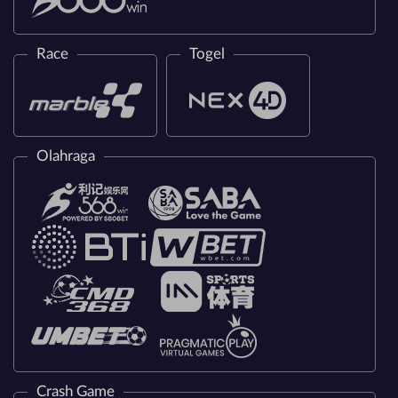
Race
Togel
Olahraga
Crash Game