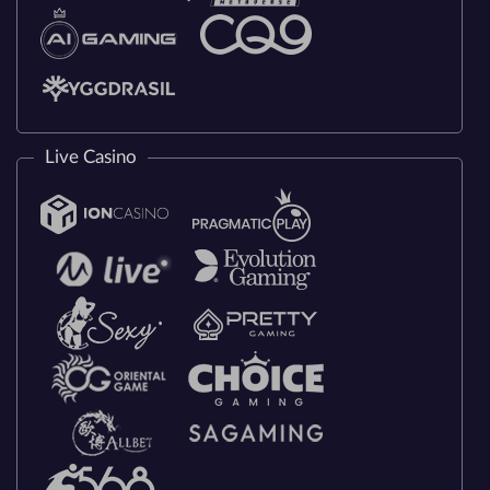
Live Casino