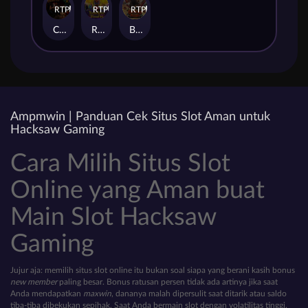
RTP
81%
RTP
94%
RTP
86%
Cookie Hunter
Ramakien Blessing
Buffalo Rush
Ampmwin | Panduan Cek Situs Slot Aman untuk
Hacksaw Gaming
Cara Milih Situs Slot
Online yang Aman buat
Main Slot Hacksaw
Gaming
Jujur aja: memilih situs slot online itu bukan soal siapa yang berani kasih bonus
new member
paling besar. Bonus ratusan persen tidak ada artinya jika saat
Anda mendapatkan
maxwin
, dananya malah dipersulit saat ditarik atau saldo
tiba-tiba dibekukan sepihak. Saat Anda bermain slot dengan volatilitas tinggi,