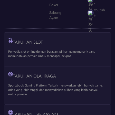
t
Poker
Youtub
Sabung
e
Ayam
TARUHAN SLOT
Penyedia slot online dengan beragam pilihan game menarik yang
memudahkan pemain untuk mencapai jackpot
TARUHAN OLAHRAGA
Sportsbook Gaming Platform Terbaik menawarkan lebih banyak game,
odds yang lebih tinggi, dan menyediakan pilihan yang lebih banyak
untuk pemain.
TARUHAN LIVE KASINO