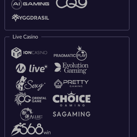
Live Casino