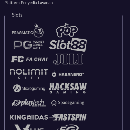
Platform Penyedia Layanan
Slots