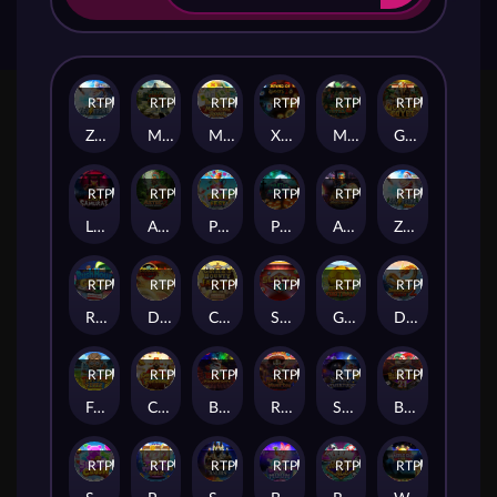
RTP
96%
RTP
96%
RTP
98%
RTP
95%
RTP
97%
RTP
97%
Zeustrike
Maya: Elemental Totem
Mahjong Roar
Xiang Qi Ways 2
Maya: Elemental Totem 2
Golden Egypt
RTP
98%
RTP
97%
RTP
95%
RTP
95%
RTP
97%
RTP
95%
Last Samurai
Aztec: Bonus Hunt 2
Pinata Fest
Phantom Multiplier
Aztec: Gold Temple
Zeustrike Xmas
RTP
95%
RTP
96%
RTP
95%
RTP
97%
RTP
97%
RTP
95%
Rush Hour Gold
Dragon Chi’s Quest
Crazy Bounty: Jackpot
Slotto 4D
Golden Football
Dragon Chi's Quest 2
RTP
98%
RTP
97%
RTP
85%
RTP
86%
RTP
90%
RTP
95%
Football Fever
Cai Shen Fortune
Boom of Prosperity
Rhapsody of Muertos
Starry Adventure
BlackJack21
RTP
85%
RTP
83%
RTP
92%
RTP
85%
RTP
87%
RTP
79%