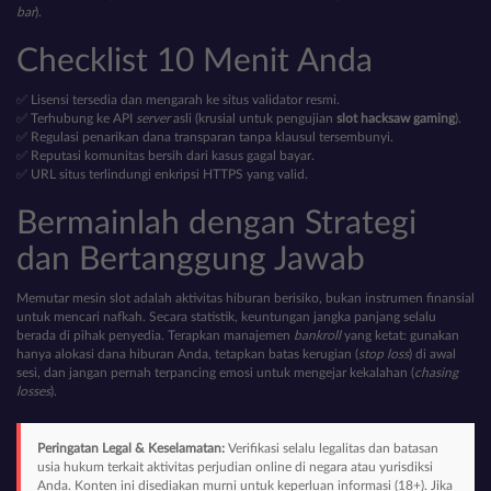
bar
).
Checklist 10 Menit Anda
✅ Lisensi tersedia dan mengarah ke situs validator resmi.
✅ Terhubung ke API
server
asli (krusial untuk pengujian
slot hacksaw gaming
).
✅ Regulasi penarikan dana transparan tanpa klausul tersembunyi.
✅ Reputasi komunitas bersih dari kasus gagal bayar.
✅ URL situs terlindungi enkripsi HTTPS yang valid.
Bermainlah dengan Strategi
dan Bertanggung Jawab
Memutar mesin slot adalah aktivitas hiburan berisiko, bukan instrumen finansial
untuk mencari nafkah. Secara statistik, keuntungan jangka panjang selalu
berada di pihak penyedia. Terapkan manajemen
bankroll
yang ketat: gunakan
hanya alokasi dana hiburan Anda, tetapkan batas kerugian (
stop loss
) di awal
sesi, dan jangan pernah terpancing emosi untuk mengejar kekalahan (
chasing
losses
).
Peringatan Legal & Keselamatan:
Verifikasi selalu legalitas dan batasan
usia hukum terkait aktivitas perjudian online di negara atau yurisdiksi
Anda. Konten ini disediakan murni untuk keperluan informasi (18+). Jika