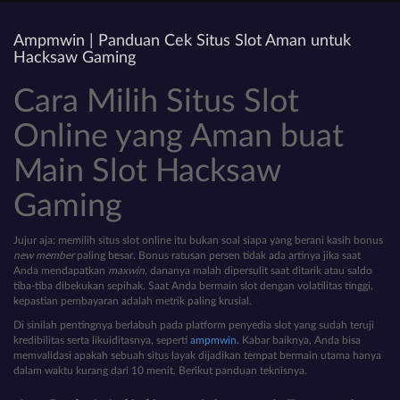
Ampmwin | Panduan Cek Situs Slot Aman untuk
Hacksaw Gaming
Cara Milih Situs Slot
Online yang Aman buat
Main Slot Hacksaw
Gaming
Jujur aja: memilih situs slot online itu bukan soal siapa yang berani kasih bonus
new member
paling besar. Bonus ratusan persen tidak ada artinya jika saat
Anda mendapatkan
maxwin
, dananya malah dipersulit saat ditarik atau saldo
tiba-tiba dibekukan sepihak. Saat Anda bermain slot dengan volatilitas tinggi,
kepastian pembayaran adalah metrik paling krusial.
Di sinilah pentingnya berlabuh pada platform penyedia slot yang sudah teruji
kredibilitas serta likuiditasnya, seperti
ampmwin
. Kabar baiknya, Anda bisa
memvalidasi apakah sebuah situs layak dijadikan tempat bermain utama hanya
dalam waktu kurang dari 10 menit. Berikut panduan teknisnya.