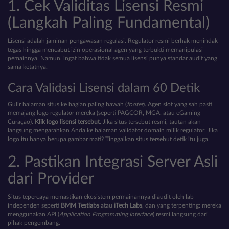
1. Cek Validitas Lisensi Resmi
(Langkah Paling Fundamental)
Lisensi adalah jaminan pengawasan regulasi. Regulator resmi berhak menindak
tegas hingga mencabut izin operasional agen yang terbukti memanipulasi
pemainnya. Namun, ingat bahwa tidak semua lisensi punya standar audit yang
sama ketatnya.
Cara Validasi Lisensi dalam 60 Detik
Gulir halaman situs ke bagian paling bawah (
footer
). Agen slot yang sah pasti
memajang logo regulator mereka (seperti PAGCOR, MGA, atau eGaming
Curaçao).
Klik logo lisensi tersebut
. Jika situs tersebut resmi, tautan akan
langsung mengarahkan Anda ke halaman validator domain milik regulator. Jika
logo itu hanya berupa gambar mati? Tinggalkan situs tersebut detik itu juga.
2. Pastikan Integrasi Server Asli
dari Provider
Situs tepercaya memastikan ekosistem permainannya diaudit oleh lab
independen seperti
BMM Testlabs
atau
iTech Labs
, dan yang terpenting: mereka
menggunakan API (
Application Programming Interface
) resmi langsung dari
pihak pengembang.