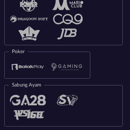
Poker
Sabung Ayam