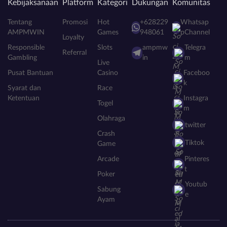
Kebijaksanaan
Platform
Kategori
Dukungan
Komunitas
Tentang
Promosi
Hot
+628229
Whatsap
AMPMWIN
Games
948061
pChannel
Loyalty
Responsible
Slots
ampmw
Telegra
Referral
Gambling
in
m
Live
Pusat Bantuan
Casino
Faceboo
k
Syarat dan
Race
Ketentuan
Instagra
Togel
m
Olahraga
twitter
Crash
Tiktok
Game
Arcade
Pinteres
t
Poker
Youtub
Sabung
e
Ayam