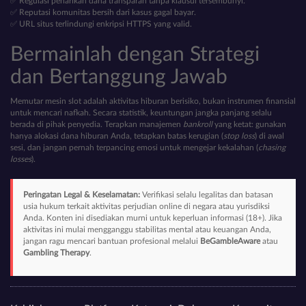
✅ Regulasi penarikan dana transparan tanpa klausul tersembunyi.
✅ Reputasi komunitas bersih dari kasus gagal bayar.
✅ URL situs terlindungi enkripsi HTTPS yang valid.
Bermainlah dengan Strategi
dan Bertanggung Jawab
Memutar mesin slot adalah aktivitas hiburan berisiko, bukan instrumen finansial
untuk mencari nafkah. Secara statistik, keuntungan jangka panjang selalu
berada di pihak penyedia. Terapkan manajemen
bankroll
yang ketat: gunakan
hanya alokasi dana hiburan Anda, tetapkan batas kerugian (
stop loss
) di awal
sesi, dan jangan pernah terpancing emosi untuk mengejar kekalahan (
chasing
losses
).
Peringatan Legal & Keselamatan:
Verifikasi selalu legalitas dan batasan
usia hukum terkait aktivitas perjudian online di negara atau yurisdiksi
Anda. Konten ini disediakan murni untuk keperluan informasi (18+). Jika
aktivitas ini mulai mengganggu stabilitas mental atau keuangan Anda,
jangan ragu mencari bantuan profesional melalui
BeGambleAware
atau
Gambling Therapy
.