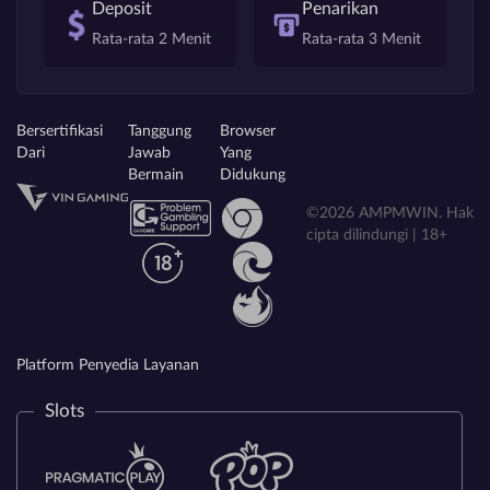
Deposit
Penarikan
Rata-rata 2 Menit
Rata-rata 3 Menit
Bersertifikasi
Tanggung
Browser
Dari
Jawab
Yang
Bermain
Didukung
©2026 AMPMWIN. Hak
cipta dilindungi | 18+
Platform Penyedia Layanan
Slots