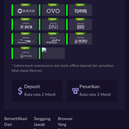
* Selama bank maintenance dan bank offline deposit dan penarikan
tidak dapat diproses
Deposit
Penarikan
Rata-rata 2 Menit
Rata-rata 3 Menit
Bersertifikasi
Tanggung
Browser
Dari
Jawab
Yang