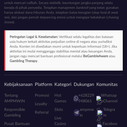
untuk mencari nafkah. Secara statistik, keuntungan jangka panjang selalu
berada di pihak penyedia. Terapkan manajemen
bankroll
yang ketat: gunakan
hanya alokasi dana hiburan Anda, tetapkan batas kerugian (
stop loss
) di awal
sesi, dan jangan pernah terpancing emosi untuk mengejar kekalahan (
chasing
losses
).
Peringatan Legal & Keselamatan:
Verifikasi selalu legalitas dan batasan
usia hukum terkait aktivitas perjudian online di negara atau yurisdiksi
Anda. Konten ini disediakan murni untuk keperluan informasi (18+). Jika
aktivitas ini mulai mengganggu stabilitas mental atau keuangan Anda,
jangan ragu mencari bantuan profesional melalui
BeGambleAware
atau
Gambling Therapy
.
Kebijaksanaan
Platform
Kategori
Dukungan
Komunitas
Tentang
Promosi
Hot
+628229
Whatsap
AMPMWIN
Games
948061
pChannel
Loyalty
Responsible
Slots
ampmw
Telegra
Referral
Gambling
in
m
Live
Pusat Bantuan
Casino
Faceboo