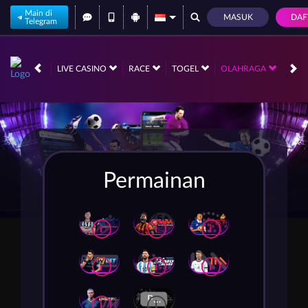
Main di
MASUK
DAF
Telegram
SLOTS
LIVE CASINO
RACE
TOGEL
OLAHRAGA
CRA
Permainan
i
i
i
i
i
i
i
i