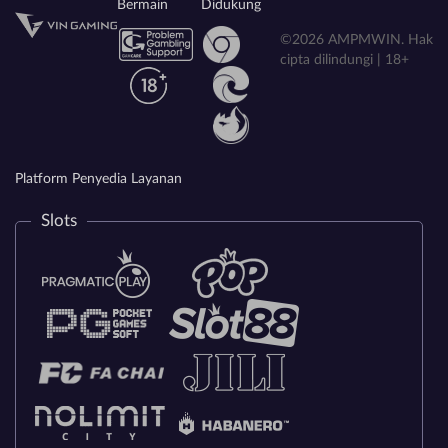
Bermain
Didukung
©2026 AMPMWIN. Hak
cipta dilindungi | 18+
Platform Penyedia Layanan
Slots