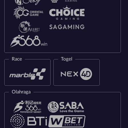
Race
Togel
Olahraga