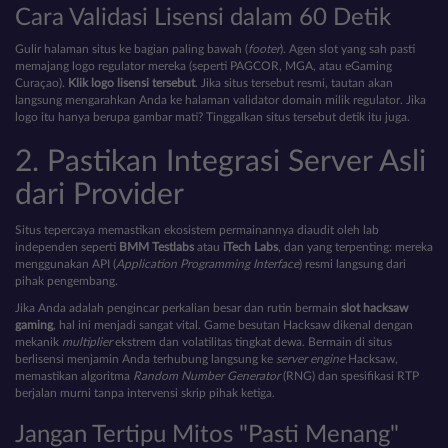
Cara Validasi Lisensi dalam 60 Detik
Gulir halaman situs ke bagian paling bawah (
footer
). Agen slot yang sah pasti
memajang logo regulator mereka (seperti PAGCOR, MGA, atau eGaming
Curaçao).
Klik logo lisensi tersebut
. Jika situs tersebut resmi, tautan akan
langsung mengarahkan Anda ke halaman validator domain milik regulator. Jika
logo itu hanya berupa gambar mati? Tinggalkan situs tersebut detik itu juga.
2. Pastikan Integrasi Server Asli
dari Provider
Situs tepercaya memastikan ekosistem permainannya diaudit oleh lab
independen seperti
BMM Testlabs
atau
iTech Labs
, dan yang terpenting: mereka
menggunakan API (
Application Programming Interface
) resmi langsung dari
pihak pengembang.
Jika Anda adalah pengincar perkalian besar dan rutin bermain
slot hacksaw
gaming
, hal ini menjadi sangat vital. Game besutan Hacksaw dikenal dengan
mekanik
multiplier
ekstrem dan volatilitas tingkat dewa. Bermain di situs
berlisensi menjamin Anda terhubung langsung ke
server engine
Hacksaw,
memastikan algoritma
Random Number Generator
(RNG) dan spesifikasi RTP
berjalan murni tanpa intervensi skrip pihak ketiga.
Jangan Tertipu Mitos "Pasti Menang"