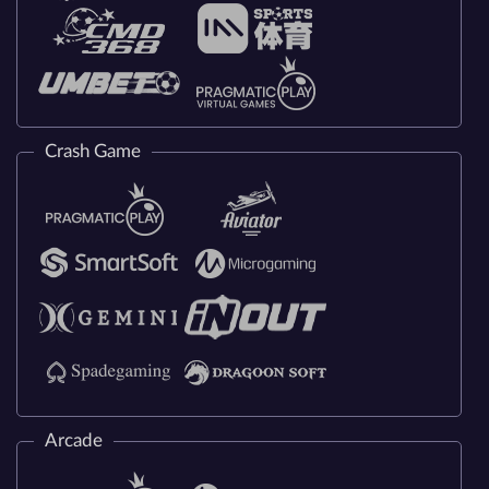
Crash Game
Arcade