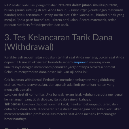
RTP adalah kalkulasi pengembalian
rata-rata dalam jutaan simulasi putaran
,
bukan garansi untung di sesi Anda hari ini.
House edge
(keuntungan matematis
bandar) selalu tertanam di setiap mesin slot. Oleh karena itu, hindari pihak yang
menjual "pola pasti bocor" atau sistem anti-kalah. Secara matematis, setiap
putaran slot bersifat independen dan acak.
3. Tes Kelancaran Tarik Dana
(Withdrawal)
Karakter asli sebuah situs slot akan terlihat saat Anda menang, bukan saat Anda
deposit. Di sinilah ekosistem bonafide seperti
ampmwin
menunjukkan
kualitasnya dengan memproses penarikan
jackpot
tanpa birokrasi berbelit.
Sebelum menyetorkan dana besar, lakukan uji coba ini:
Cek halaman
withdrawal
: Perhatikan metode pembayaran yang didukung,
estimasi waktu penyelesaian, dan apakah ada limit penarikan harian yang
mencekik pemain.
Lakukan riset di komunitas. Jika banyak rekam jejak keluhan berpola mengenai
kemenangan yang tidak dibayar, itu adalah sinyal bahaya.
Trik cerdas:
Lakukan deposit nominal kecil, mainkan beberapa putaran, dan
coba tarik dana Anda. Kecepatan situs dalam menangani penarikan kecil akan
merepresentasikan profesionalitas mereka saat Anda menarik kemenangan
besar nantinya.