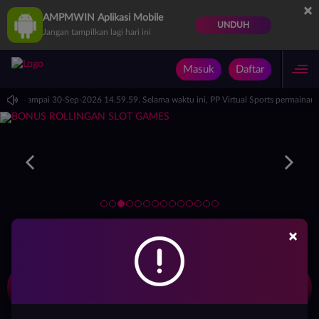
×
AMPMWIN Aplikasi Mobile
UNDUH
Jangan tampilkan lagi hari ini
Masuk
Daftar
4.59.59 sampai 30-Sep-2026 14.59.59. Selama waktu ini, PP Virtual Sports permaina
×
JACKPOT
PLAY
IDR
12,684,603,468