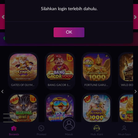
Silahkan login terlebih dahulu.
HOT GAMES
SLOTS
LIVE CASINO
RACE
TOGEL
OL
OK
Game Populer
GATES OF OLYMPUS POP
BANG GACOR 1000
FORTUNE GARUDA 1000
MAHJONG WINS 3 – BLACK SCATTER
DJ BOOM BOOM
GATES OF OLYMPUS 1000
Beranda
Promosi
Masuk
Hub. Kami
Akun Saya