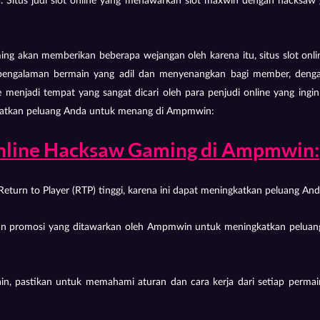
ya. Situs judi slot online yang menawarkan slot maxwin dengan hacksa
ng akan memberikan beberapa wejangan oleh karena itu, situs slot o
 pengalaman bermain yang adil dan menyenangkan bagi member, denga
e menjadi tempat yang sangat dicari oleh para penjudi online yang in
katkan peluang Anda untuk menang di Ampmwin:
 Online Hacksaw Gaming di Ampmwin:
an Return to Player (RTP) tinggi, karena ini dapat meningkatkan peluang 
 promosi yang ditawarkan oleh Ampmwin untuk meningkatkan peluang 
in, pastikan untuk memahami aturan dan cara kerja dari setiap perma