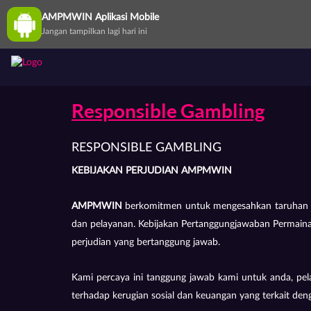
AMPMWIN Aplikasi Mobile
Jangan tampilkan lagi hari ini
Responsible Gambling
RESPONSIBLE GAMBLING
KEBIJAKAN PERJUDIAN AMPMWIN
AMPMWIN
berkomitmen untuk mengesahkan taruhan ya
dan pelayanan. Kebijakan Pertanggungjawaban Permai
perjudian yang bertanggung jawab.
Kami percaya ini tanggung jawab kami untuk anda, pe
terhadap kerugian sosial dan keuangan yang terkait den