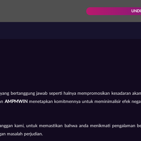
UND
ng bertanggung jawab seperti halnya mempromosikan kesadaran akan m
nan
AMPMWIN
menetapkan komitmennya untuk meminimalisir efek negat
langgan kami, untuk memastikan bahwa anda menikmati pengalaman ber
gan masalah perjudian.