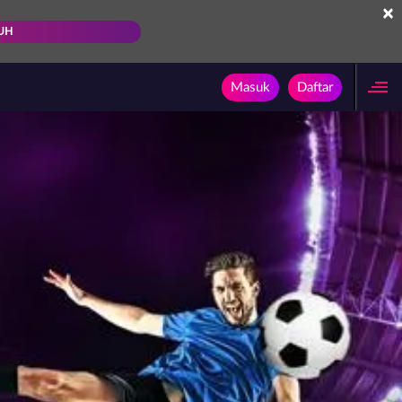
×
UH
Masuk
Daftar