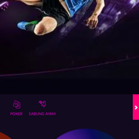
POKER
SABUNG AYAM