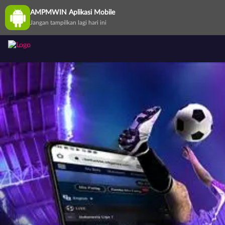
AMPMWIN Aplikasi Mobile
Jangan tampilkan lagi hari ini