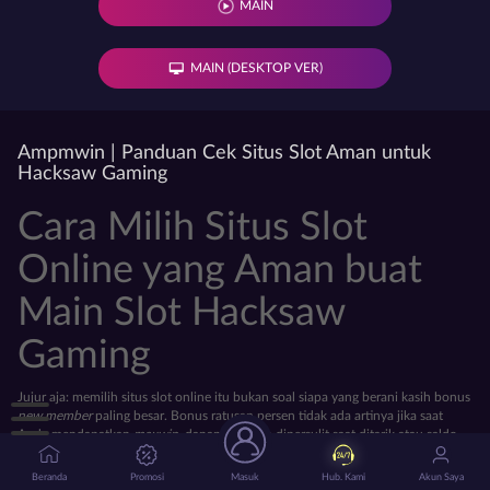
MAIN
MAIN (DESKTOP VER)
Ampmwin | Panduan Cek Situs Slot Aman untuk
Hacksaw Gaming
Cara Milih Situs Slot
Online yang Aman buat
Main Slot Hacksaw
Gaming
Jujur aja: memilih situs slot online itu bukan soal siapa yang berani kasih bonus
new member
paling besar. Bonus ratusan persen tidak ada artinya jika saat
Anda mendapatkan
maxwin
, dananya malah dipersulit saat ditarik atau saldo
tiba-tiba dibekukan sepihak. Saat Anda bermain slot dengan volatilitas tinggi,
kepastian pembayaran adalah metrik paling krusial.
Beranda
Promosi
Masuk
Hub. Kami
Akun Saya