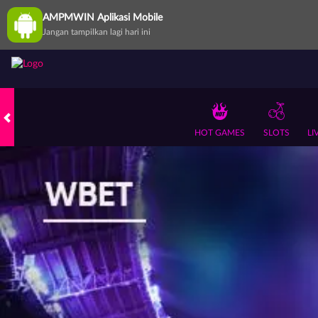
AMPMWIN Aplikasi Mobile
Jangan tampilkan lagi hari ini
HOT GAMES
SLOTS
LI