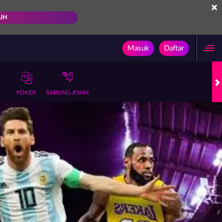
×
UH
Masuk
Daftar
POKER
SABUNG AYAM